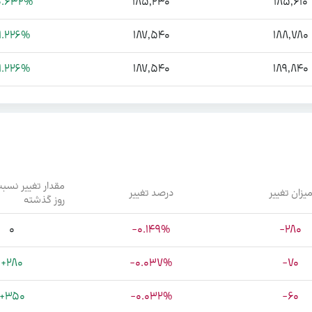
0.632%
185,230
185,610
1.226%
187,540
188,780
1.226%
187,540
189,840
یزان تغییر
درصد تغییر
روز گذشته
0
-0.149%
-280
+280
-0.037%
-70
+350
-0.032%
-60