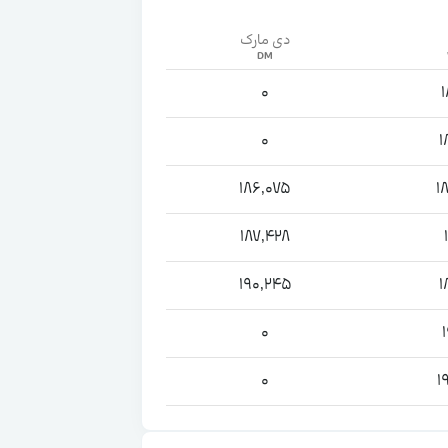
دی مارک
0
0
1
186,075
1
187,428
190,245
1
0
0
1