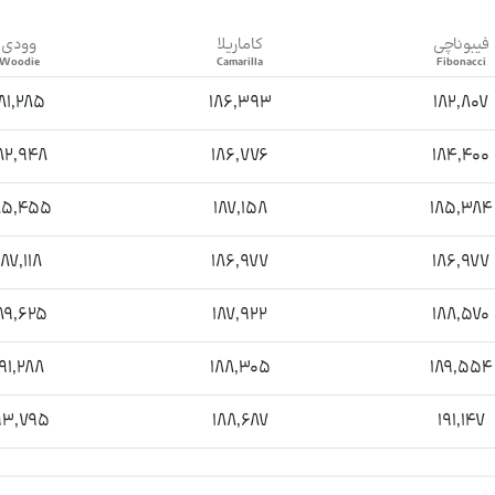
فیبوناچی
کاماریلا
وودی
181,285
186,393
182,807
82,948
186,776
184,400
85,455
187,158
185,384
187,118
186,977
186,977
89,625
187,922
188,570
191,288
188,305
189,554
93,795
188,687
191,147