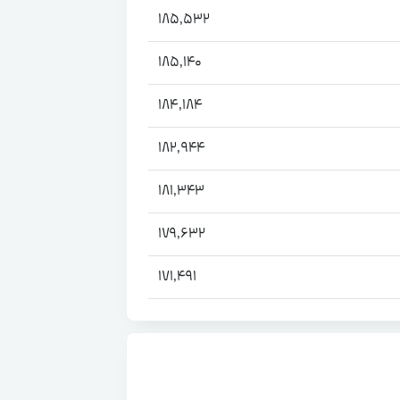
185,532
185,140
184,184
182,944
181,343
179,632
171,491