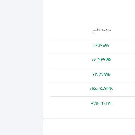
درصد تغییر
+2.190%
+6.535%
+2.778%
+150.556%
+712.961%