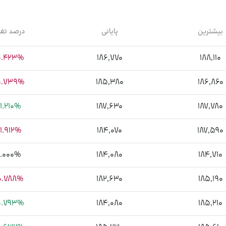
بیشترین
پایانی
درصد تغی
0.423%
186,770
188,110
0.739%
185,380
186,860
1.210%
187,630
187,780
1.912%
184,070
187,590
0.000%
184,080
184,710
0.788%
182,630
185,190
0.793%
184,080
185,210