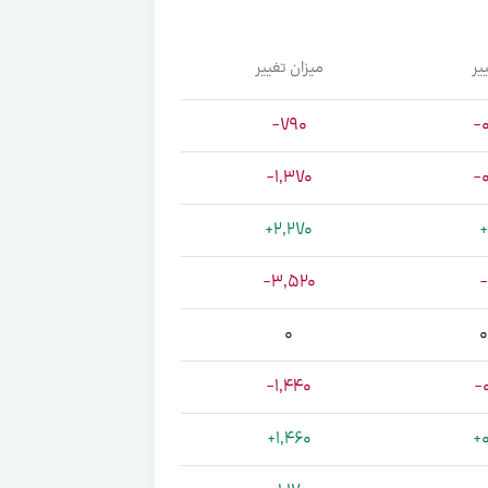
یر
میزان تغییر
-790
-
-1,370
-
+2,270
+
-3,520
-
0
-1,440
-
+1,460
+