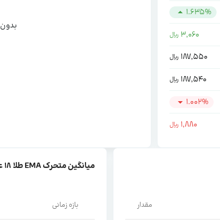
1.635%
بدون 
3,060
ریال
187,550
ریال
187,540
ریال
1.002%
1,880
ریال
میانگین متحرک EMA طلا ۱۸ عیار
مقدار
بازه زمانی