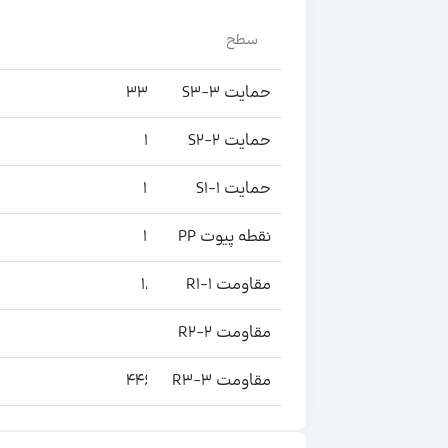
سطح
کلاسیک
حمایت S3-3
332,909,760
حمایت S2-2
182,807
حمایت S1-1
185,173
نقطه پیوت PP
186,977
مقاومت R1-1
189,343
مقاومت R2-2
191,147
مقاومت R3-3
446,784,067