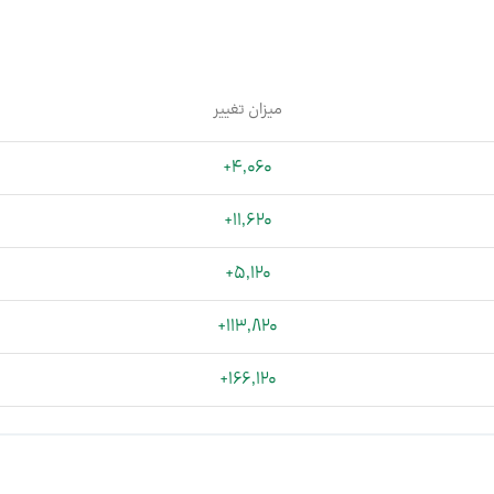
میزان تغییر
+4,060
+11,620
+5,120
+113,820
+166,120