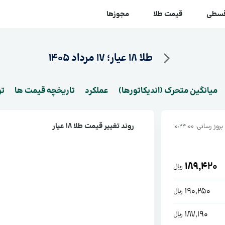
قسطی
قیمت طلا
مجوزها
طلا ۱۸ عیار؛ 17 مرداد 1405
میانگین متحرک (اندیکاتورها)
عملکرد
تاریخچه قیمت ها
ت
روند تغییر قیمت طلا ۱۸ عیار
بروز رسانی: 10:24:00
189,420
ریال
190,250
ریال
187,190
ریال