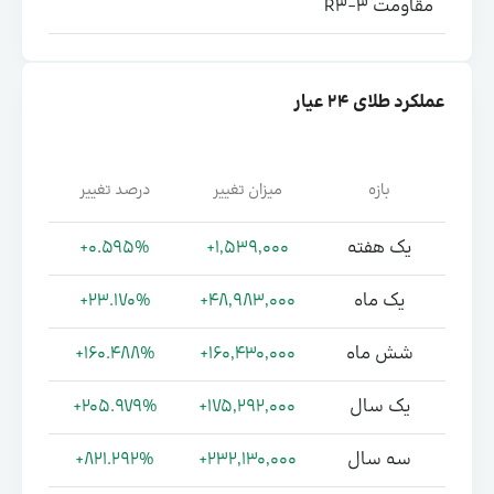
مقاومت R3-3
عملکرد طلای ۲۴ عیار
بازه
میزان تغییر
درصد تغییر
یک هفته
+1,539,000
+0.595%
یک ماه
+48,983,000
+23.170%
شش ماه
+160,430,000
+160.488%
یک سال
+175,292,000
+205.979%
سه سال
+232,130,000
+821.292%